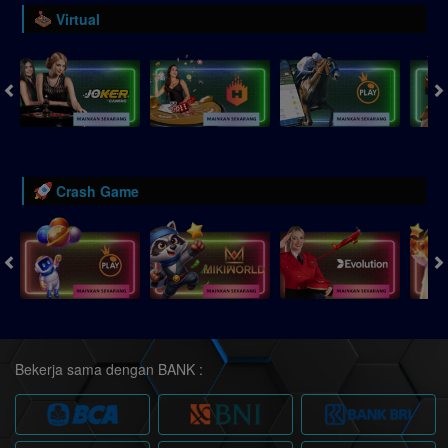
Virtual
Crash Game
Bekerja sama dengan BANK :