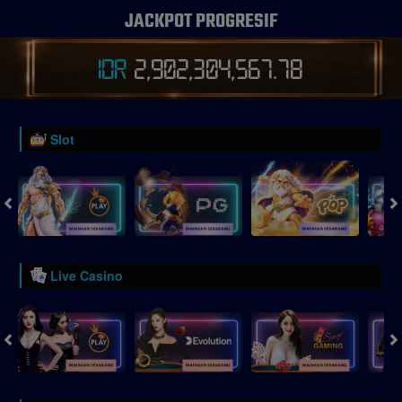
JACKPOT PROGRESIF
IDR
2,902,304,572.53
Slot
Live Casino