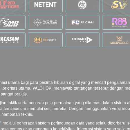
inasi utama bagi para pecinta hiburan digital yang mencari pengalaman
adi prioritas utama. VALOHOKI menjawab tantangan tersebut dengan m
sangat praktis.
ian taktik serta bocoran pola permainan yang dikemas dalam sistem ak
m sebelum memulai sesi mereka. Dengan menggunakan versi mobile pal
a hambatan teknis.
F
melalui penerapan sistem perlindungan data yang selalu diperbarui 
asa cemas akan gangguan konektivitas. Integrasi sistem yang solid me