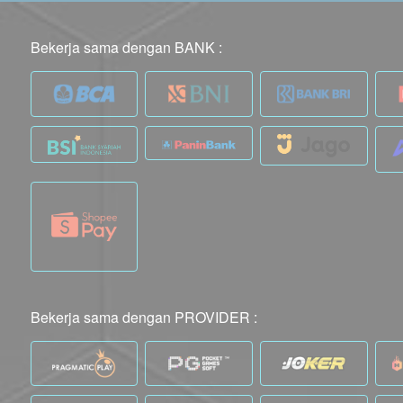
Bekerja sama dengan BANK :
Bekerja sama dengan PROVIDER :