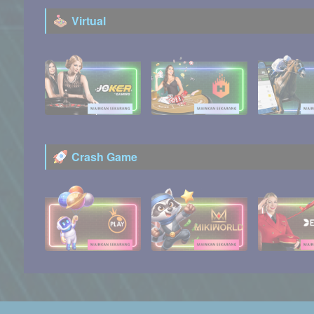
Virtual
Crash Game