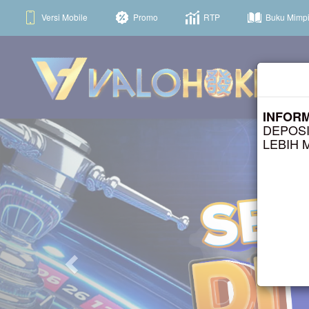
Versi Mobile
Promo
RTP
Buku Mimp
INFORM
Previous
DEPOS
LEBIH 