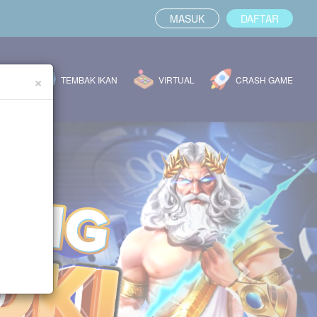
MASUK
DAFTAR
×
AYAM
TEMBAK IKAN
VIRTUAL
CRASH GAME
Next