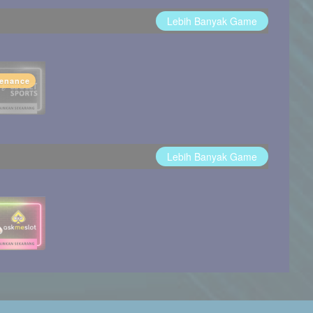
Lebih Banyak Game
tenance
Lebih Banyak Game