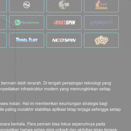
 bermain lebih terarah. Di tengah persaingan teknologi yang
enyediakan infrastruktur modern yang memungkinkan setiap
ses instan. Hal ini memberikan keuntungan strategis bagi
ing mutakhir stabilitas aplikasi tetap terjaga sehingga setiap
secara berkala. Para pemain bisa fokus sepenuhnya pada
mastikan bahwa setiap data pribadi dan aktivitas tetap terjaga