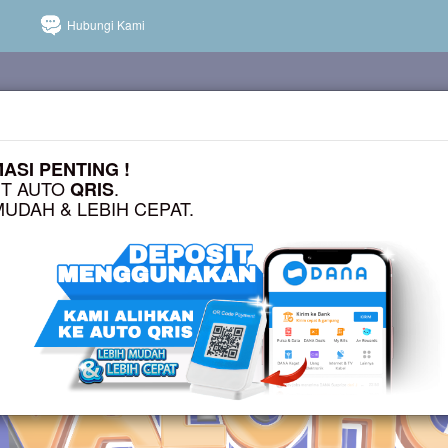
i
Hubungi Kami
SLOT
LIVE CASINO
SPORT
SABUNG 
ASI PENTING !
IT AUTO
.
QRIS
MUDAH & LEBIH CEPAT.