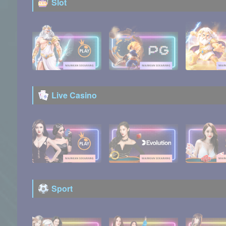
Slot
Live Casino
Sport