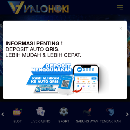
Previous
Nex
×
INFORMASI PENTING !
DEPOSIT AUTO
.
QRIS
LEBIH MUDAH & LEBIH CEPAT.
: Situs Terbaik Resmi dan Terpercaya 100% Di Indonesia
Selamat Datang Di 
MASUK
DAFTAR
SLOT
LIVE CASINO
SPORT
SABUNG AYAM
TEMBAK IKAN
V