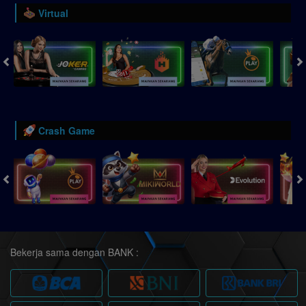
Virtual
Crash Game
Bekerja sama dengan BANK :