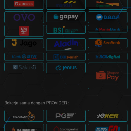
Bekerja sama dengan PROVIDER :