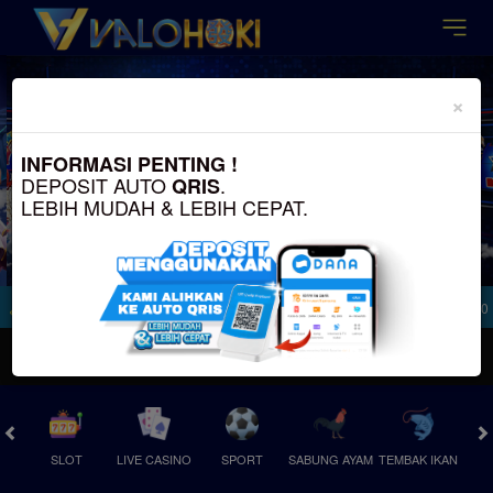
Previous
Nex
×
INFORMASI PENTING !
DEPOSIT AUTO
.
QRIS
LEBIH MUDAH & LEBIH CEPAT.
Selamat Datang Di Situs VALOHOKI : Situs Terbaik Resmi dan Terpercaya 100%
MASUK
DAFTAR
SLOT
LIVE CASINO
SPORT
SABUNG AYAM
TEMBAK IKAN
V