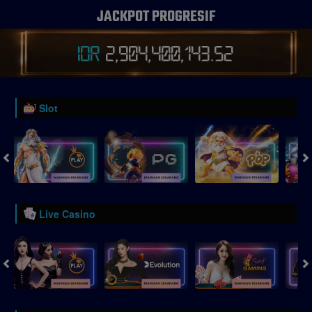
JACKPOT PROGRESIF
IDR
2,904,400,148.34
Slot
Live Casino