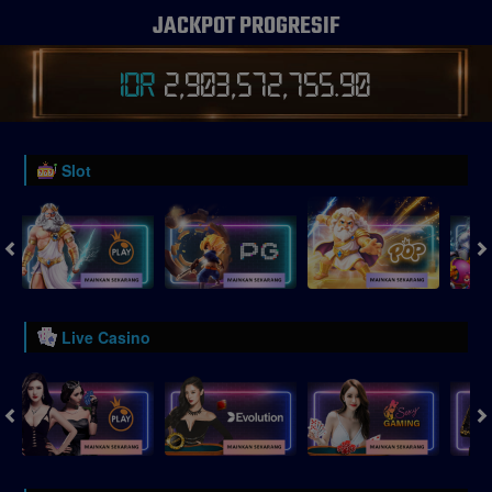
JACKPOT PROGRESIF
IDR
2,903,572,760.08
Slot
Live Casino