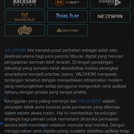
VALOHOKI
kini menjadi pusat perhatian sebagai salah satu
destinasi utama bagi para pecinta hiburan digital yang mencari
pengalaman bermain lebih terarah. Di tengah persaingan
teknologi yang semakin ketat aksesibilitas melalui perangkat
smartphone menjadi prioritas utama. VALOHOKI menjawab
tantangan tersebut dengan menyediakan infrastruktur modern
yang memungkinkan setiap pengguna mengunduh versi aplikasi
terbaru dengan proses yang sangat praktis.
Keunggulan yang paling menonjol dari
VALO HOKI
adalah
penyajian taktik serta bocoran pola permainan yang dikemas
dalam sistem akses instan. Hal ini memberikan keuntungan
strategis bagi pemain untuk memahami dinamika permainan
secara lebih mendalam sebelum memulai sesi mereka. Dengan
menggunakan versi mobile paling mutakhir stabilitas aplikasi tetap