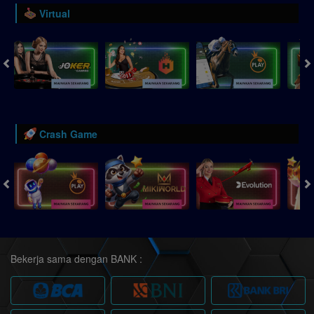
Virtual
Crash Game
Bekerja sama dengan BANK :