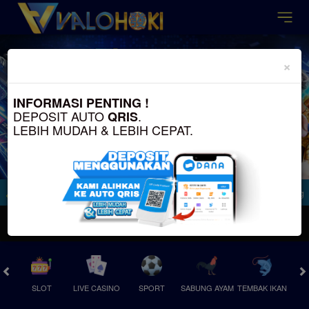
Previous
Nex
×
INFORMASI PENTING !
DEPOSIT AUTO
.
QRIS
LEBIH MUDAH & LEBIH CEPAT.
: Situs Terbaik Resmi dan Terpercaya 100% Di Indonesia
Selamat Datang Di 
MASUK
DAFTAR
SLOT
LIVE CASINO
SPORT
SABUNG AYAM
TEMBAK IKAN
V