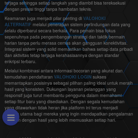
terjaga sehingga setiap langkah yang diambil bisa tereksekusi
dengan presisi tinggi tanpa hambatan teknis.
Keamanan juga menjadi pilar penting di
VALOHOKI
ALTERNATIF
melalui penerapan sistem perlindungan data yang
selalu diperbarui secara berkala. Para pemain bisa fokus
sepenuhnya pada pengembangan strategi dan taktik bermain
harian tanpa perlu merasa cemas akan gangguan konektivitas.
Integrasi sistem yang solid memastikan bahwa setiap data pribadi
dan aktivitas tetap terjaga kerahasiaannya dengan standar
enkripsi terbaru.
Melalui kombinasi antara informasi bocoran yang akurat dan
kemudahan pendaftaran
VALOHOKI LOGIN
sukses
memantapkan posisinya sebagai pilihan paling ideal untuk meraih
hasil yang konsisten. Dukungan layanan pelanggan yang
responsif juga turut membantu pengguna dalam memahami
setiap fitur baru yang disediakan. Dengan segala kemudahan
yang ditawarkan tidak heran jika platform ini terus menjadi
rujukan utama bagi mereka yang ingin mendapatkan pengalaman
bermain dengan hasil yang lebih memuaskan setiap hari.