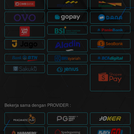
Bekerja sama dengan PROVIDER :