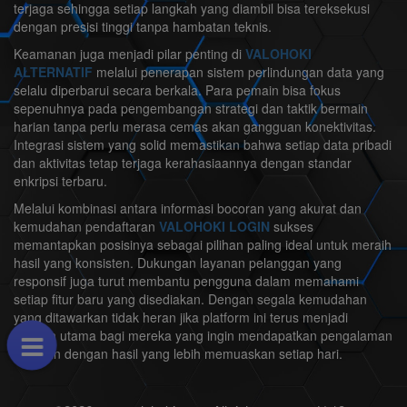
terjaga sehingga setiap langkah yang diambil bisa tereksekusi
dengan presisi tinggi tanpa hambatan teknis.
Keamanan juga menjadi pilar penting di
VALOHOKI
ALTERNATIF
melalui penerapan sistem perlindungan data yang
selalu diperbarui secara berkala. Para pemain bisa fokus
sepenuhnya pada pengembangan strategi dan taktik bermain
harian tanpa perlu merasa cemas akan gangguan konektivitas.
Integrasi sistem yang solid memastikan bahwa setiap data pribadi
dan aktivitas tetap terjaga kerahasiaannya dengan standar
enkripsi terbaru.
Melalui kombinasi antara informasi bocoran yang akurat dan
kemudahan pendaftaran
VALOHOKI LOGIN
sukses
memantapkan posisinya sebagai pilihan paling ideal untuk meraih
hasil yang konsisten. Dukungan layanan pelanggan yang
responsif juga turut membantu pengguna dalam memahami
setiap fitur baru yang disediakan. Dengan segala kemudahan
yang ditawarkan tidak heran jika platform ini terus menjadi
rujukan utama bagi mereka yang ingin mendapatkan pengalaman
bermain dengan hasil yang lebih memuaskan setiap hari.